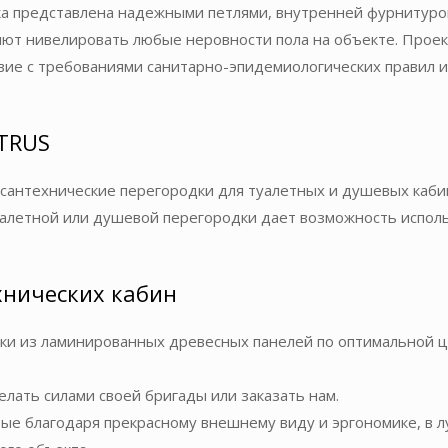
ка представлена надежными петлями, внутренней фурнитуро
яют нивелировать любые неровности пола на объекте. Прое
вие с требованиями санитарно-эпидемиологических правил и
TRUS
 сантехнические перегородки для туалетных и душевых каб
уалетной или душевой перегородки дает возможность испо
хнических кабин
ки из ламинированных древесных панелей по оптимальной це
елать силами своей бригады или заказать нам.
рые благодаря прекрасному внешнему виду и эргономике, в