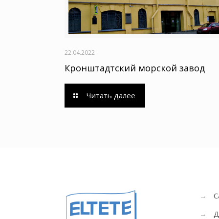
22.04.2022
Кронштадтский морской завод
Читать далее
→
С
→
Д