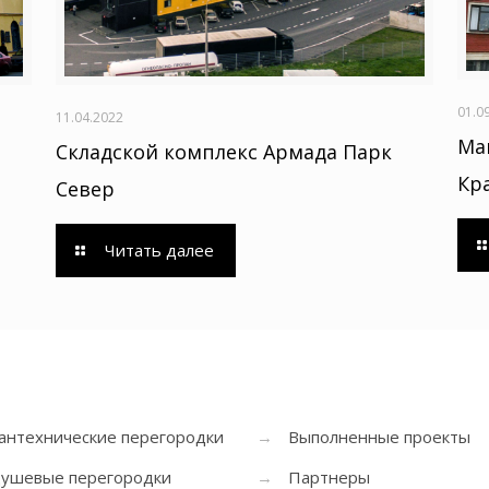
01.0
11.04.2022
Ма
Складской комплекс Армада Парк
Кр
Север
Читать далее
антехнические перегородки
→
Выполненные проекты
ушевые перегородки
→
Партнеры