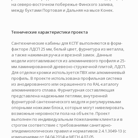
на северо-восточном побережье Финского залива,
между бухтами Портовая и Дальняя на мысе Конек.
Технические характеристики проекта
Сантехнические кабины для КСПГ выполняются в форм-
факторе ЛДСП 25 мм, белый цвет, фурнитура из металла,
а также нажимная ручка и врезной замок. Данные
модели изготавливаются из алюминиевого профиля и 25-
мм ламинированной древесно-стружечной плитой, ЛДСП.
Для отделки кромки используется ПВХ или алюминиевый
профиль. В проекте использована профильная система
из анодированного или окрашенного по RAL-каталогу
алюминиевого сплава. Фурнитурная составляющая
представлена надежными петлями, внутренней
фурнитурой сантехнического модуля и регулируемыми
опорными ножками блока, которые могут нивелировать
возможные неровности пола на объекте. Проект
выполнен по индивидуальным пожеланиям клиента и в
строгом соответствие с требованиями санитарно-
эпидемиологических правил и нормативов 2.4.1.3049-13 (с
изменениями от 04.04.2014) и МГСН 4.07-05.